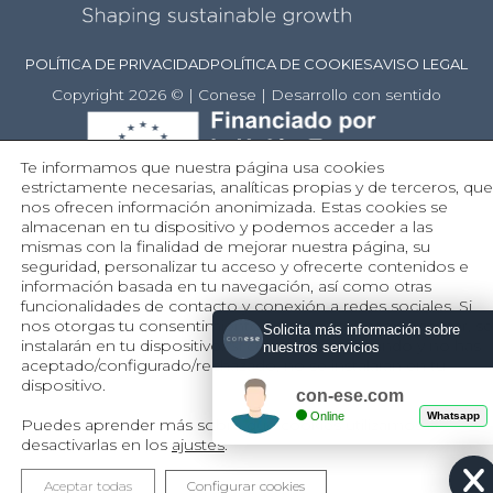
POLÍTICA DE PRIVACIDAD
POLÍTICA DE COOKIES
AVISO LEGAL
Copyright 2026 © | Conese | Desarrollo con sentido
Te informamos que nuestra página usa cookies
estrictamente necesarias, analíticas propias y de terceros, que
nos ofrecen información anonimizada. Estas cookies se
almacenan en tu dispositivo y podemos acceder a las
mismas con la finalidad de mejorar nuestra página, su
seguridad, personalizar tu acceso y ofrecerte contenidos e
información basada en tu navegación, así como otras
funcionalidades de contacto y conexión a redes sociales. Si
nos otorgas tu consentimiento a través del botón Aceptar, se
Solicita más información sobre
instalarán en tu dispositivo. Si continúas navegando y no has
nuestros servicios
aceptado/configurado/
rechazado, no se instalarán en tu
dispositivo.
con-ese.com
Online
Whatsapp
Puedes aprender más sobre qué cookies utilizamos o
desactivarlas en los
ajustes
.
Aceptar todas
Configurar cookies