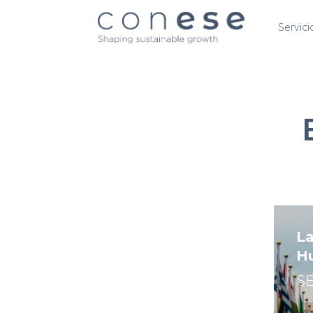
Servici
La
H
S