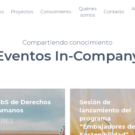
Quiénes
A
os
Proyectos
Conocimiento
Contacto
somos
Compartiendo conocimiento
Eventos In-Compan
bS de Derechos
Sesión de
umanos
lanzamiento del
programa
ERES
“Embajadores d
Sostenibilidad”