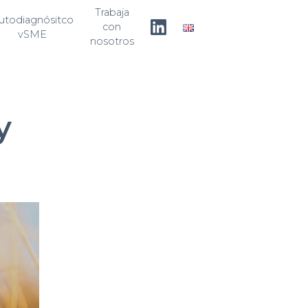
Trabaja
utodiagnósitco
con
vSME
nosotros
y
e