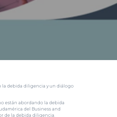
la debida diligencia y un diálogo
omo están abordando la debida
Sudamérica del Business and
 de la debida diligencia.