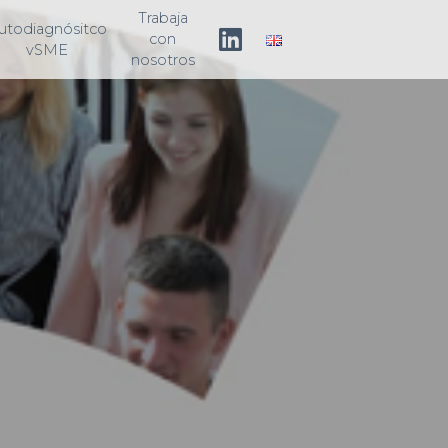
Trabaja
utodiagnósitco
con
vSME
nosotros