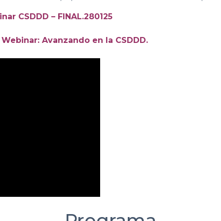
nar CSDDD – FINAL.280125
 Webinar: Avanzando en la CSDDD
.
Programa