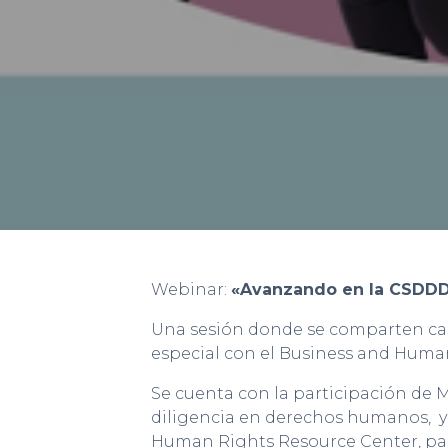
Webinar:
«Avanzando en la CSDDD. 
Una sesión donde se comparten cas
especial con el Business and Huma
Se cuenta con la participación de
diligencia en derechos humanos, y
Human Rights Resource Center, para