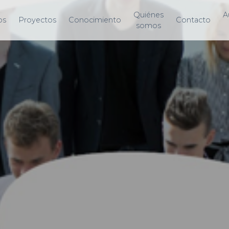
Quiénes
A
os
Proyectos
Conocimiento
Contacto
somos