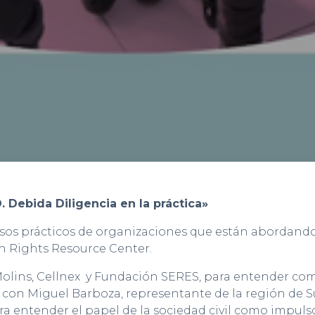
Debida Diligencia en la práctica»
os prácticos de organizaciones que están abordando 
n Rights Resource Center.
 Molins, Cellnex y Fundación SERES, para entender c
 con Miguel Barboza, representante de la región de 
 entender el papel de la sociedad civil como impulsor