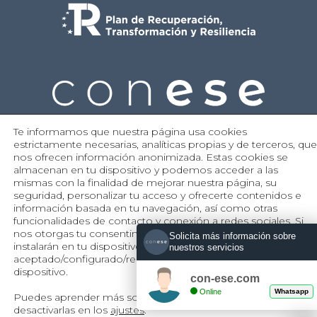
Te informamos que nuestra página usa cookies
estrictamente necesarias, analíticas propias y de terceros, que
POLÍTICA DE PRIVACIDAD
POLÍTICA DE COOKIES
AVISO LEGAL
nos ofrecen información anonimizada. Estas cookies se
almacenan en tu dispositivo y podemos acceder a las
Copyright 2026 © | Conese | Desarrollo con sentido
mismas con la finalidad de mejorar nuestra página, su
seguridad, personalizar tu acceso y ofrecerte contenidos e
información basada en tu navegación, así como otras
funcionalidades de contacto y conexión a redes sociales. Si
nos otorgas tu consentimiento a través del botón Aceptar, se
Solicita más información sobre
instalarán en tu dispositivo. Si continúas navegando y no has
nuestros servicios
aceptado/configurado/
rechazado, no se instalarán en tu
dispositivo.
con-ese.com
Online
Whatsapp
Puedes aprender más sobre qué cookies utilizamos o
desactivarlas en los
ajustes
.